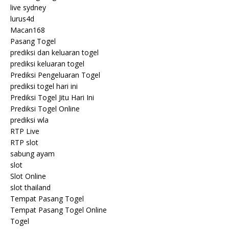
live sydney
lurus4d
Macan168
Pasang Togel
prediksi dan keluaran togel
prediksi keluaran togel
Prediksi Pengeluaran Togel
prediksi togel hari ini
Prediksi Togel Jitu Hari Ini
Prediksi Togel Online
prediksi wla
RTP Live
RTP slot
sabung ayam
slot
Slot Online
slot thailand
Tempat Pasang Togel
Tempat Pasang Togel Online
Togel