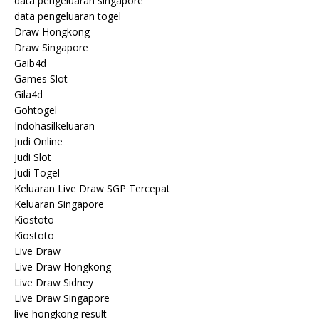
data pengeluaran singapore
data pengeluaran togel
Draw Hongkong
Draw Singapore
Gaib4d
Games Slot
Gila4d
Gohtogel
Indohasilkeluaran
Judi Online
Judi Slot
Judi Togel
Keluaran Live Draw SGP Tercepat
Keluaran Singapore
Kiostoto
Kiostoto
Live Draw
Live Draw Hongkong
Live Draw Sidney
Live Draw Singapore
live hongkong result