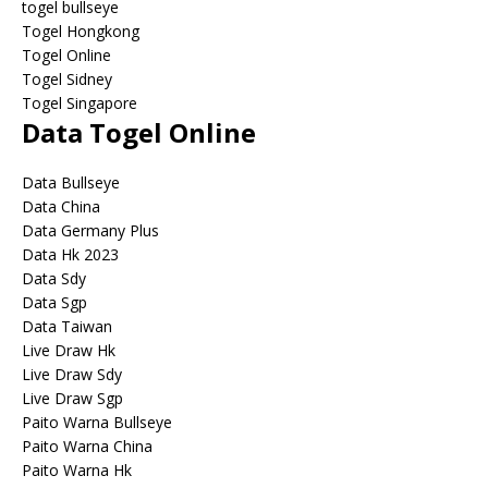
togel bullseye
Togel Hongkong
Togel Online
Togel Sidney
Togel Singapore
Data Togel Online
Data Bullseye
Data China
Data Germany Plus
Data Hk 2023
Data Sdy
Data Sgp
Data Taiwan
Live Draw Hk
Live Draw Sdy
Live Draw Sgp
Paito Warna Bullseye
Paito Warna China
Paito Warna Hk