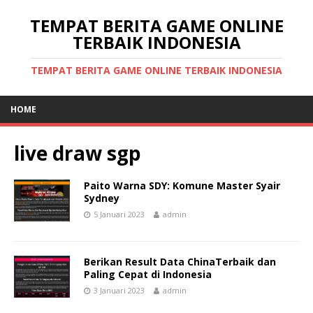
TEMPAT BERITA GAME ONLINE
TERBAIK INDONESIA
TEMPAT BERITA GAME ONLINE TERBAIK INDONESIA
HOME
live draw sgp
Paito Warna SDY: Komune Master Syair
Sydney
5 Januari 2023
admin
Berikan Result Data ChinaTerbaik dan
Paling Cepat di Indonesia
3 Januari 2023
admin