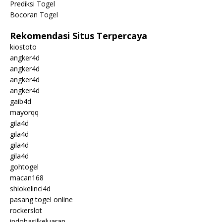
Prediksi Togel
Bocoran Togel
Rekomendasi Situs Terpercaya
kiostoto
angker4d
angker4d
angker4d
angker4d
gaib4d
mayorqq
gila4d
gila4d
gila4d
gila4d
gohtogel
macan168
shiokelinci4d
pasang togel online
rockerslot
indohasilkeluaran