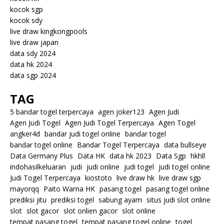
kocok sgp
kocok sdy
live draw kingkongpools
live draw japan
data sdy 2024
data hk 2024
data sgp 2024
TAG
5 bandar togel terpercaya
agen joker123
Agen Judi
Agen Judi Togel
Agen Judi Togel Terpercaya
Agen Togel
angker4d
bandar judi togel online
bandar togel
bandar togel online
Bandar Togel Terpercaya
data bullseye
Data Germany Plus
Data HK
data hk 2023
Data Sgp
hkhll
indohasilkeluaran
judi
judi online
judi togel
judi togel online
Judi Togel Terpercaya
kiostoto
live draw hk
live draw sgp
mayorqq
Paito Warna HK
pasang togel
pasang togel online
prediksi jitu
prediksi togel
sabung ayam
situs judi slot online
slot
slot gacor
slot onlien gacor
slot online
tempat pasang togel
tempat pasang togel online
togel