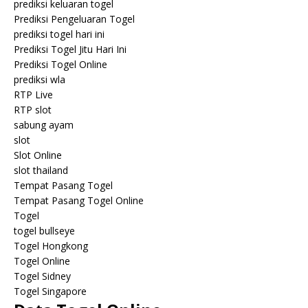
prediksi keluaran togel
Prediksi Pengeluaran Togel
prediksi togel hari ini
Prediksi Togel Jitu Hari Ini
Prediksi Togel Online
prediksi wla
RTP Live
RTP slot
sabung ayam
slot
Slot Online
slot thailand
Tempat Pasang Togel
Tempat Pasang Togel Online
Togel
togel bullseye
Togel Hongkong
Togel Online
Togel Sidney
Togel Singapore