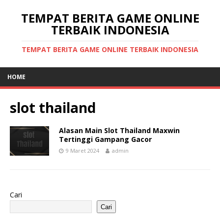
TEMPAT BERITA GAME ONLINE
TERBAIK INDONESIA
TEMPAT BERITA GAME ONLINE TERBAIK INDONESIA
HOME
slot thailand
Alasan Main Slot Thailand Maxwin
Tertinggi Gampang Gacor
9 Maret 2024
admin
Cari
Cari