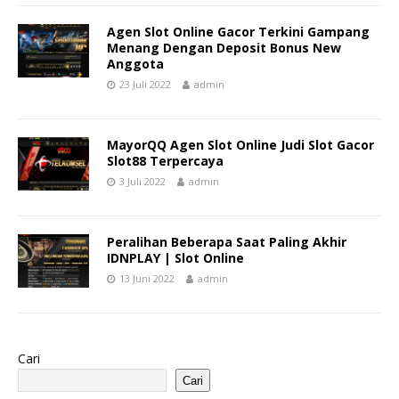
Agen Slot Online Gacor Terkini Gampang
Menang Dengan Deposit Bonus New
Anggota
23 Juli 2022
admin
MayorQQ Agen Slot Online Judi Slot Gacor
Slot88 Terpercaya
3 Juli 2022
admin
Peralihan Beberapa Saat Paling Akhir
IDNPLAY | Slot Online
13 Juni 2022
admin
Cari
Cari