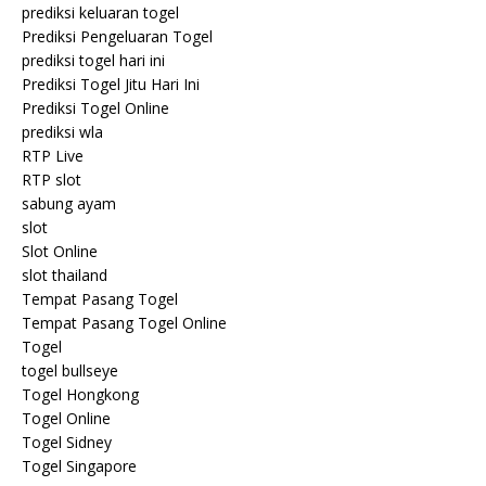
prediksi keluaran togel
Prediksi Pengeluaran Togel
prediksi togel hari ini
Prediksi Togel Jitu Hari Ini
Prediksi Togel Online
prediksi wla
RTP Live
RTP slot
sabung ayam
slot
Slot Online
slot thailand
Tempat Pasang Togel
Tempat Pasang Togel Online
Togel
togel bullseye
Togel Hongkong
Togel Online
Togel Sidney
Togel Singapore