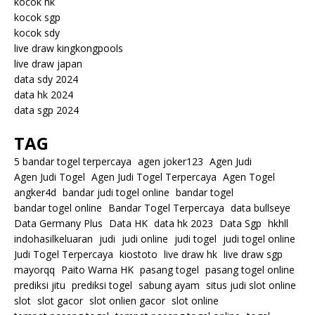
kocok hk
kocok sgp
kocok sdy
live draw kingkongpools
live draw japan
data sdy 2024
data hk 2024
data sgp 2024
TAG
5 bandar togel terpercaya
agen joker123
Agen Judi
Agen Judi Togel
Agen Judi Togel Terpercaya
Agen Togel
angker4d
bandar judi togel online
bandar togel
bandar togel online
Bandar Togel Terpercaya
data bullseye
Data Germany Plus
Data HK
data hk 2023
Data Sgp
hkhll
indohasilkeluaran
judi
judi online
judi togel
judi togel online
Judi Togel Terpercaya
kiostoto
live draw hk
live draw sgp
mayorqq
Paito Warna HK
pasang togel
pasang togel online
prediksi jitu
prediksi togel
sabung ayam
situs judi slot online
slot
slot gacor
slot onlien gacor
slot online