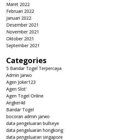
Maret 2022
Februari 2022
Januari 2022
Desember 2021
November 2021
Oktober 2021
September 2021
Categories
5 Bandar Togel Terpercaya
Admin Jarwo
Agen Joker123
Agen Slot'
Agen Togel Online
Angker4d
Bandar Togel
bocoran admin jarwo
data pengeluaran bullseye
data pengeluaran hongkong
data pengeluaran singapore