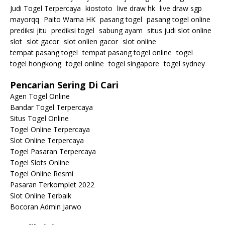
Judi Togel Terpercaya
kiostoto
live draw hk
live draw sgp
mayorqq
Paito Warna HK
pasang togel
pasang togel online
prediksi jitu
prediksi togel
sabung ayam
situs judi slot online
slot
slot gacor
slot onlien gacor
slot online
tempat pasang togel
tempat pasang togel online
togel
togel hongkong
togel online
togel singapore
togel sydney
Pencarian Sering Di Cari
Agen Togel Online
Bandar Togel Terpercaya
Situs Togel Online
Togel Online Terpercaya
Slot Online Terpercaya
Togel Pasaran Terpercaya
Togel Slots Online
Togel Online Resmi
Pasaran Terkomplet 2022
Slot Online Terbaik
Bocoran Admin Jarwo