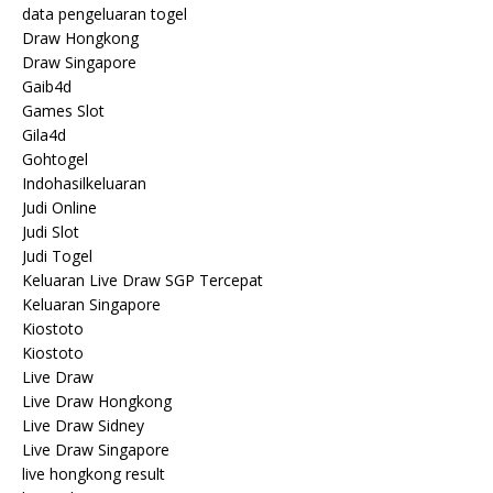
data pengeluaran togel
Draw Hongkong
Draw Singapore
Gaib4d
Games Slot
Gila4d
Gohtogel
Indohasilkeluaran
Judi Online
Judi Slot
Judi Togel
Keluaran Live Draw SGP Tercepat
Keluaran Singapore
Kiostoto
Kiostoto
Live Draw
Live Draw Hongkong
Live Draw Sidney
Live Draw Singapore
live hongkong result