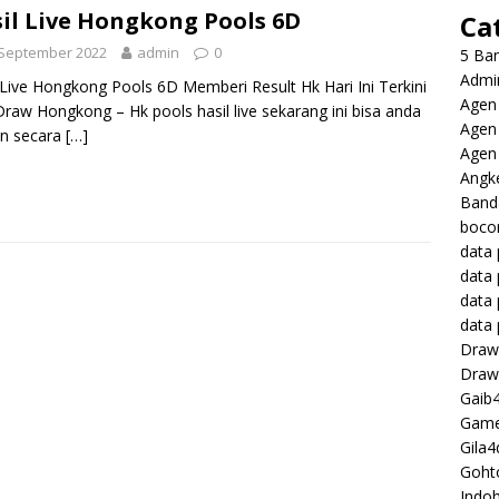
il Live Hongkong Pools 6D
Ca
 September 2022
admin
0
5 Ba
Admi
 Live Hongkong Pools 6D Memberi Result Hk Hari Ini Terkini
Agen
Draw Hongkong – Hk pools hasil live sekarang ini bisa anda
Agen 
on secara
[…]
Agen 
Angk
Band
boco
data 
data
data 
data 
Draw
Draw
Gaib
Game
Gila4
Goht
Indoh