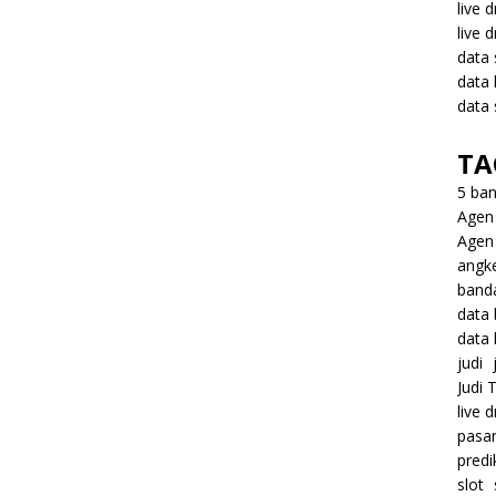
live 
live 
data 
data 
data
TA
5 ban
Agen 
Agen 
angk
banda
data 
data 
judi
Judi 
live 
pasan
predi
slot