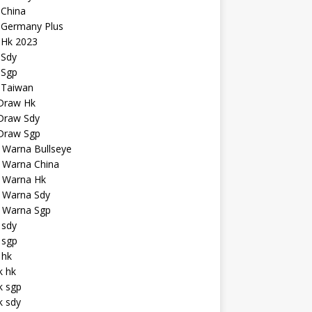
 China
 Germany Plus
 Hk 2023
 Sdy
 Sgp
 Taiwan
 Draw Hk
 Draw Sdy
 Draw Sgp
 Warna Bullseye
o Warna China
o Warna Hk
o Warna Sdy
o Warna Sgp
 sdy
 sgp
 hk
k hk
k sgp
k sdy