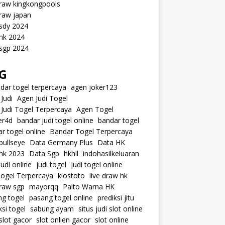
draw kingkongpools
draw japan
sdy 2024
hk 2024
 sgp 2024
G
dar togel terpercaya
agen joker123
Judi
Agen Judi Togel
Judi Togel Terpercaya
Agen Togel
er4d
bandar judi togel online
bandar togel
r togel online
Bandar Togel Terpercaya
bullseye
Data Germany Plus
Data HK
hk 2023
Data Sgp
hkhll
indohasilkeluaran
judi online
judi togel
judi togel online
Togel Terpercaya
kiostoto
live draw hk
draw sgp
mayorqq
Paito Warna HK
g togel
pasang togel online
prediksi jitu
ksi togel
sabung ayam
situs judi slot online
slot gacor
slot onlien gacor
slot online