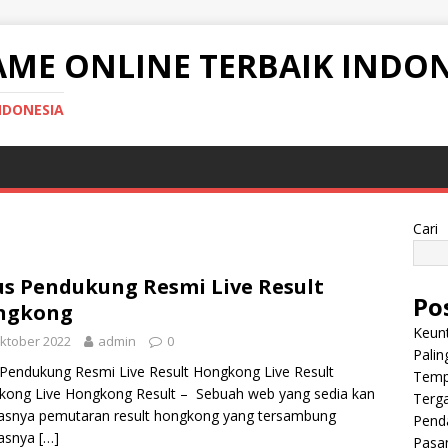
AME ONLINE TERBAIK INDO
NDONESIA
Cari
us Pendukung Resmi Live Result
Po
ngkong
Keunt
ktober 2022
admin
0
Palin
 Pendukung Resmi Live Result Hongkong Live Result
Tempa
kong Live Hongkong Result – Sebuah web yang sedia kan
Terg
asnya pemutaran result hongkong yang tersambung
Pend
kasnya
[…]
Pasa