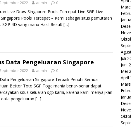
April
 September 2022
admin
0
Mare
ran Live Draw Singapore Pools Tercepat Live SGP Live
Febru
Singapore Pools Tercepat – Kami sebagai situs pemutaran
Janua
t SGP 4D yang mana Hasil Result
[…]
Dese
Nove
Okto
Sept
Agus
Juli 
us Data Pengeluaran Singapore
Juni 
 September 2022
admin
0
Mei 
April
 Data Pengeluaran Singapore Terbaik Penuhi Semua
Mare
luan Bettor Toto SGP Togelmania benar-benar dapat
Febru
cayakan situs keluaran sgp kami, karena kami menyajikan
Janua
 data pengeluaran
[…]
Dese
Nove
Okto
Sept