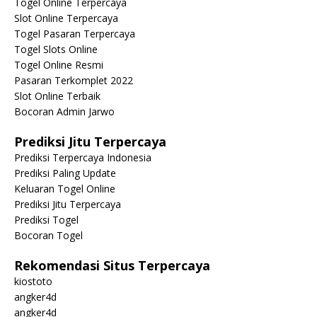
Togel Online Terpercaya
Slot Online Terpercaya
Togel Pasaran Terpercaya
Togel Slots Online
Togel Online Resmi
Pasaran Terkomplet 2022
Slot Online Terbaik
Bocoran Admin Jarwo
Prediksi Jitu Terpercaya
Prediksi Terpercaya Indonesia
Prediksi Paling Update
Keluaran Togel Online
Prediksi Jitu Terpercaya
Prediksi Togel
Bocoran Togel
Rekomendasi Situs Terpercaya
kiostoto
angker4d
angker4d