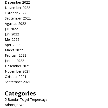
Desember 2022
November 2022
Oktober 2022
September 2022
Agustus 2022
Juli 2022
Juni 2022
Mei 2022
April 2022
Maret 2022
Februari 2022
Januari 2022
Desember 2021
November 2021
Oktober 2021
September 2021
Categories
5 Bandar Togel Terpercaya
Admin Jarwo