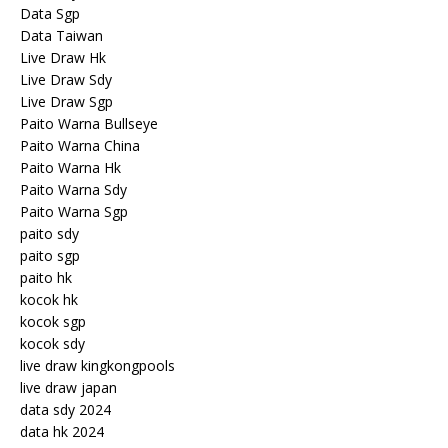
Data Sgp
Data Taiwan
Live Draw Hk
Live Draw Sdy
Live Draw Sgp
Paito Warna Bullseye
Paito Warna China
Paito Warna Hk
Paito Warna Sdy
Paito Warna Sgp
paito sdy
paito sgp
paito hk
kocok hk
kocok sgp
kocok sdy
live draw kingkongpools
live draw japan
data sdy 2024
data hk 2024