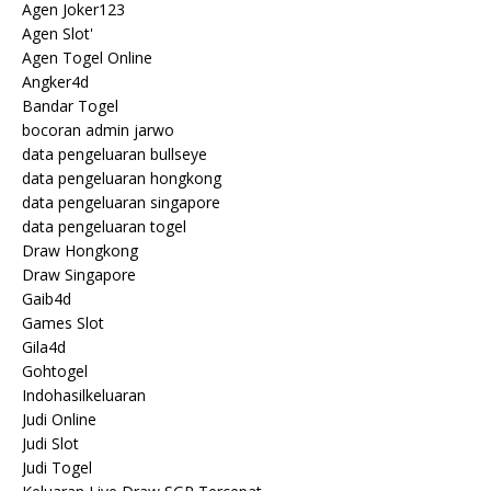
Agen Joker123
Agen Slot'
Agen Togel Online
Angker4d
Bandar Togel
bocoran admin jarwo
data pengeluaran bullseye
data pengeluaran hongkong
data pengeluaran singapore
data pengeluaran togel
Draw Hongkong
Draw Singapore
Gaib4d
Games Slot
Gila4d
Gohtogel
Indohasilkeluaran
Judi Online
Judi Slot
Judi Togel