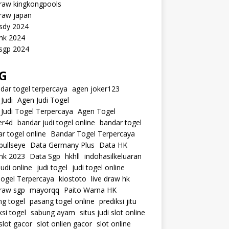
draw kingkongpools
draw japan
sdy 2024
hk 2024
 sgp 2024
G
dar togel terpercaya
agen joker123
Judi
Agen Judi Togel
Judi Togel Terpercaya
Agen Togel
er4d
bandar judi togel online
bandar togel
r togel online
Bandar Togel Terpercaya
bullseye
Data Germany Plus
Data HK
hk 2023
Data Sgp
hkhll
indohasilkeluaran
judi online
judi togel
judi togel online
Togel Terpercaya
kiostoto
live draw hk
draw sgp
mayorqq
Paito Warna HK
g togel
pasang togel online
prediksi jitu
ksi togel
sabung ayam
situs judi slot online
slot gacor
slot onlien gacor
slot online