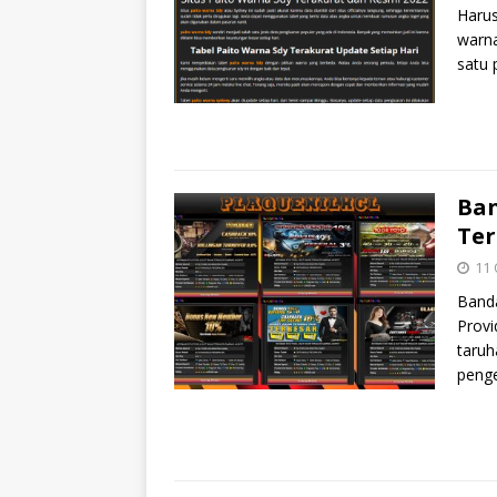
Harus
warna
satu 
Ban
Ter
11 
Banda
Provi
taruh
peng