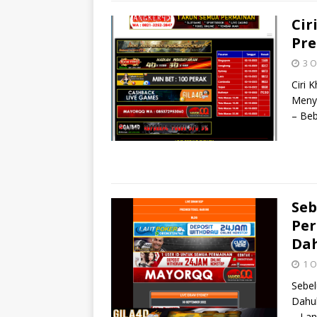
Cir
Pre
3 O
Ciri 
Menyu
– Beb
Seb
Per
Dah
1 O
Sebel
Dahul
– La