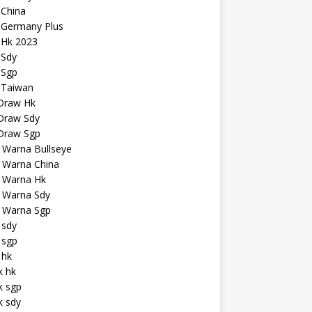
 China
 Germany Plus
 Hk 2023
 Sdy
 Sgp
 Taiwan
 Draw Hk
 Draw Sdy
 Draw Sgp
 Warna Bullseye
o Warna China
o Warna Hk
o Warna Sdy
o Warna Sgp
 sdy
 sgp
 hk
k hk
k sgp
k sdy