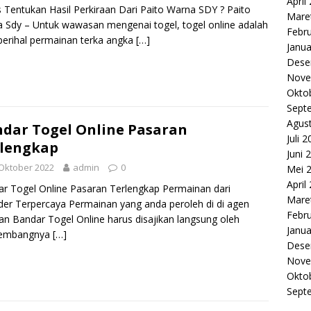
April
 Tentukan Hasil Perkiraan Dari Paito Warna SDY ? Paito
Mare
 Sdy – Untuk wawasan mengenai togel, togel online adalah
Febru
perihal permainan terka angka
[…]
Janua
Dese
Nove
Okto
Sept
Agus
dar Togel Online Pasaran
Juli 
lengkap
Juni 
Oktober 2022
admin
0
Mei 
April
r Togel Online Pasaran Terlengkap Permainan dari
Mare
der Terpercaya Permainan yang anda peroleh di di agen
Febru
an Bandar Togel Online harus disajikan langsung oleh
Janua
embangnya
[…]
Dese
Nove
Okto
Sept