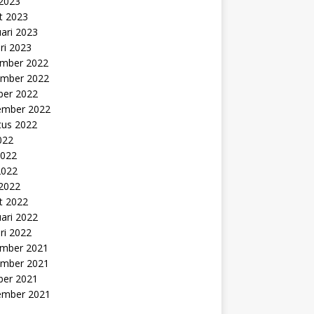
 2023
t 2023
ari 2023
ri 2023
mber 2022
mber 2022
ber 2022
ember 2022
tus 2022
2022
2022
2022
 2022
t 2022
ari 2022
ri 2022
mber 2021
mber 2021
ber 2021
ember 2021