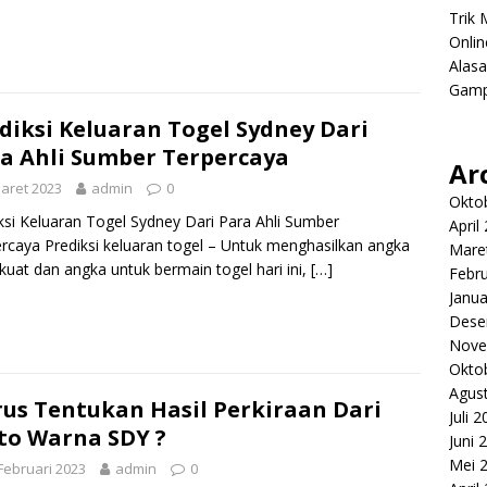
Trik
Onlin
Alasa
Gamp
diksi Keluaran Togel Sydney Dari
a Ahli Sumber Terpercaya
Ar
aret 2023
admin
0
Okto
ksi Keluaran Togel Sydney Dari Para Ahli Sumber
April
rcaya Prediksi keluaran togel – Untuk menghasilkan angka
Mare
kuat dan angka untuk bermain togel hari ini,
[…]
Febru
Janua
Dese
Nove
Okto
Agus
us Tentukan Hasil Perkiraan Dari
Juli 
to Warna SDY ?
Juni 
Mei 
Februari 2023
admin
0