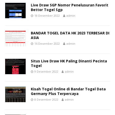
Live Draw SGP Nomor Penelusuran Favorit
Bettor Togel Sgp
18 Desember 2022
admin
BANDAR TOGEL DATA HK 2023 TERBESAR DI
ASIA
16 Desember 2022
admin
Situs Live Draw HK Paling Dinanti Pecinta
Togel
9 Desember 2022
admin
Kisah Togel Online di Bandar Togel Data
Germany Plus Terpercaya
8 Desember 2022
admin