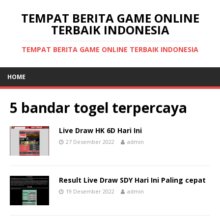
TEMPAT BERITA GAME ONLINE
TERBAIK INDONESIA
TEMPAT BERITA GAME ONLINE TERBAIK INDONESIA
HOME
5 bandar togel terpercaya
Live Draw HK 6D Hari Ini
27 Desember 2022
admin
Result Live Draw SDY Hari Ini Paling cepat
19 Desember 2022
admin