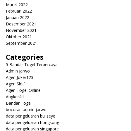
Maret 2022
Februari 2022
Januari 2022
Desember 2021
November 2021
Oktober 2021
September 2021
Categories
5 Bandar Togel Terpercaya
Admin Jarwo
Agen Joker123
Agen Slot'
Agen Togel Online
Angker4d
Bandar Togel
bocoran admin jarwo
data pengeluaran bullseye
data pengeluaran hongkong
data pengeluaran singapore