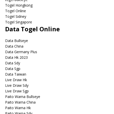
Togel Hongkong
Togel Online
Togel Sidney
Togel Singapore
Data Togel Online
Data Bullseye
Data China
Data Germany Plus
Data Hk 2023
Data Sdy
Data Sgp
Data Taiwan
Live Draw Hk
Live Draw Sdy
Live Draw Sgp
Paito Warna Bullseye
Paito Warna China
Paito Warna Hk
Paito Warna Sdy