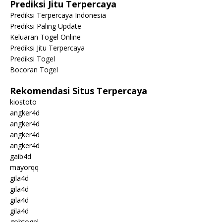
Prediksi Jitu Terpercaya
Prediksi Terpercaya Indonesia
Prediksi Paling Update
Keluaran Togel Online
Prediksi Jitu Terpercaya
Prediksi Togel
Bocoran Togel
Rekomendasi Situs Terpercaya
kiostoto
angker4d
angker4d
angker4d
angker4d
gaib4d
mayorqq
gila4d
gila4d
gila4d
gila4d
gohtogel